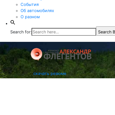
События
Об автомобилях
О разном
Search for:
Search B
скачать резюме