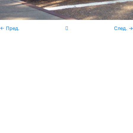
← Пред.
След. →