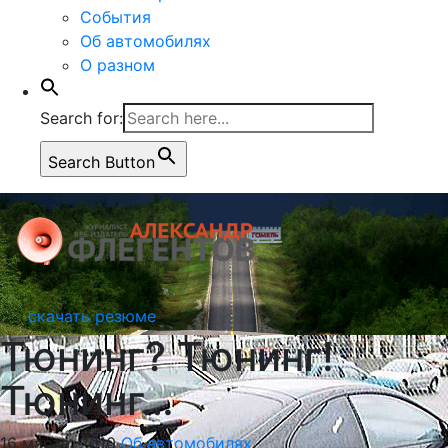
События
Об автомобилях
О разном
Search for:
Search Button
скачать резюме
Тюнинг? Тюнинг!
Тюнинг…
16 марта, 2010
Об автомобилях