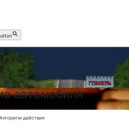
utton
ие автомобиля
 Алгоритм действия