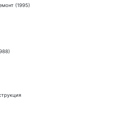
монт (1995)
988)
струкция