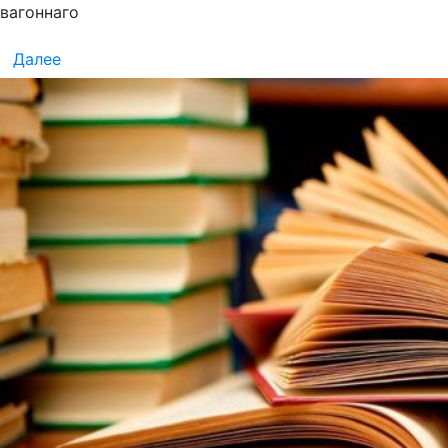
вагоннаго
Далее